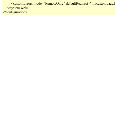
        <customErrors mode="RemoteOnly" defaultRedirect="mycustompage.
    </system.web>

</configuration>